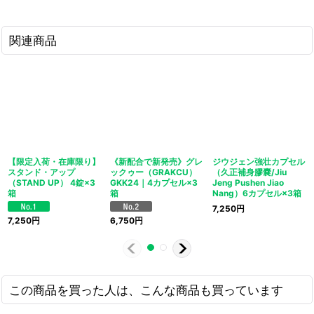
関連商品
【限定入荷・在庫限り】
《新配合で新発売》グレ
ジウジェン強壮カプセル
スタンド・アップ
ックゥー（GRAKCU）
（久正補身膠嚢/Jiu
（STAND UP） 4錠×3
GKK24｜4カプセル×3
Jeng Pushen Jiao
箱
箱
Nang）6カプセル×3箱
7,250
円
7,250
円
6,750
円
この商品を買った人は、こんな商品も買っています