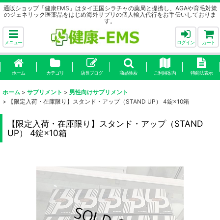
通販ショップ「健康EMS」はタイ王国シラチャの薬局と提携し、AGAや育毛対策
のジェネリック医薬品をはじめ海外サプリの個人輸入代行をお手伝いしておりま
す。
メニュー
ログイン
カート
ホーム
カテゴリ
店長ブログ
商品検索
ご利用案内
特商法表示
ホーム
>
サプリメント
>
男性向けサプリメント
>
【限定入荷・在庫限り】スタンド・アップ（STAND UP） 4錠×10箱
【限定入荷・在庫限り】スタンド・アップ（STAND
UP） 4錠×10箱