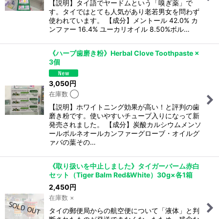
【説明】タイ語でヤードムという「嗅ぎ薬」で
す。タイではとても人気があり老若男女を問わず
使われています。 【成分】メントール 42.0% カ
ンファー 16.4% ユーカリオイル 8.50%ボル…
《ハーブ歯磨き粉》Herbal Clove Toothpaste ×
3個
3,050
円
在庫数 ◯
【説明】ホワイトニング効果が高い！と評判の歯
磨き粉です。使いやすいチューブ入りになって新
発売されました。 【成分】炭酸カルシウムメンソ
ールボルネオールカンファーグローブ・オイルグ
ァバの葉その…
《取り扱いを中止しました》タイガーバーム赤白
セット（Tiger Balm Red&White）30g×各1箱
2,450
円
在庫数 ×
タイの郵便局からの航空便について「液体」と判