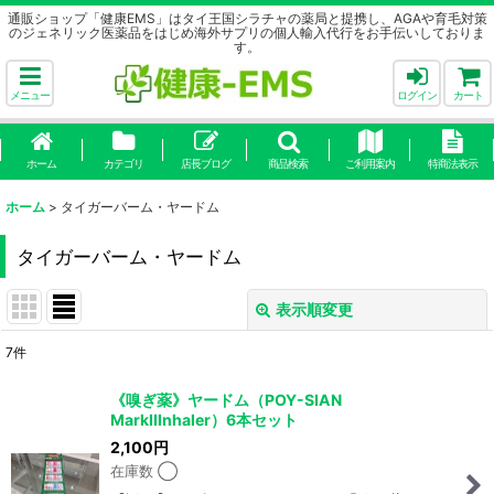
通販ショップ「健康EMS」はタイ王国シラチャの薬局と提携し、AGAや育毛対策
のジェネリック医薬品をはじめ海外サプリの個人輸入代行をお手伝いしておりま
す。
メニュー
ログイン
カート
ホーム
カテゴリ
店長ブログ
商品検索
ご利用案内
特商法表示
ホーム
>
タイガーバーム・ヤードム
タイガーバーム・ヤードム
表示順変更
閉じる
7
件
表示数
:
《嗅ぎ薬》ヤードム（POY-SIAN
MarkIIInhaler）6本セット
並び順
:
2,100
円
在庫数 ◯
絞り込む