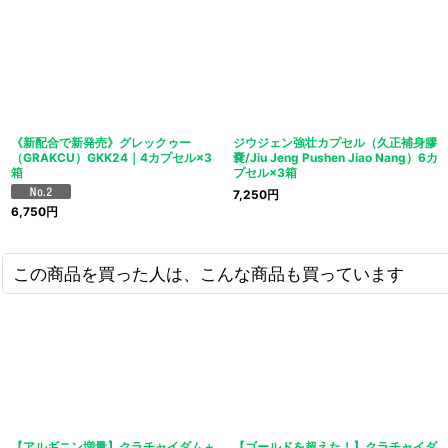
《新配合で新発売》グレックゥー
ジウジェン強壮カプセル（久正補身膠
（GRAKCU）GKK24｜4カプセル×3
嚢/Jiu Jeng Pushen Jiao Nang）6カ
箱
プセル×3箱
7,250
円
6,750
円
この商品を買った人は、こんな商品も買っています
【アルギニン増量】クラチャイダム＋
【ゴールドを超えた！】クラチャイダ