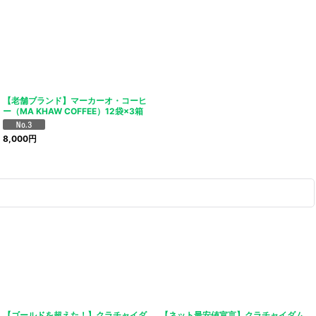
【老舗ブランド】マーカーオ・コーヒ
ー（MA KHAW COFFEE）12袋×3箱
8,000
円
【ゴールドを超えた！】クラチャイダ
【ネット最安値宣言】クラチャイダム