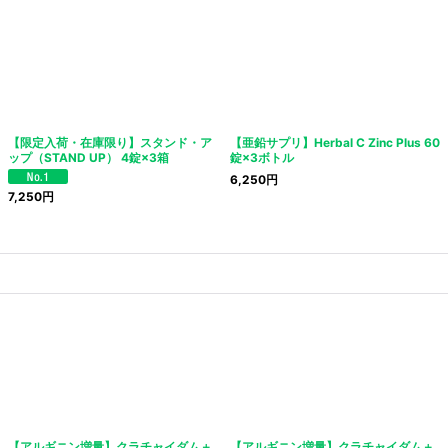
【限定入荷・在庫限り】スタンド・ア
【亜鉛サプリ】Herbal C Zinc Plus 60
ップ（STAND UP） 4錠×3箱
錠×3ボトル
6,250
円
7,250
円
【アルギニン増量】クラチャイダム＋
【アルギニン増量】クラチャイダム＋