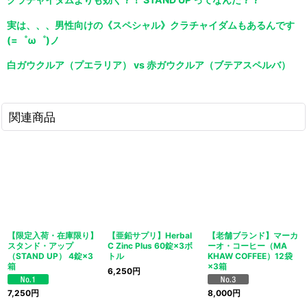
実は、、、男性向けの《スペシャル》クラチャイダムもあるんです
(=゜ω゜)ノ
白ガウクルア（プエラリア） vs 赤ガウクルア（ブテアスペルバ）
関連商品
【限定入荷・在庫限り】
【亜鉛サプリ】Herbal
【老舗ブランド】マーカ
スタンド・アップ
C Zinc Plus 60錠×3ボ
ーオ・コーヒー（MA
（STAND UP） 4錠×3
トル
KHAW COFFEE）12袋
箱
×3箱
6,250
円
7,250
円
8,000
円