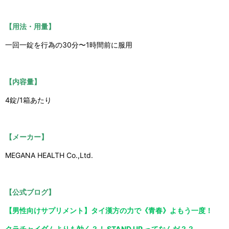
【用法・用量】
一回一錠を行為の30分〜1時間前に服用
【内容量】
4錠/1箱あたり
【メーカー】
MEGANA HEALTH Co.,Ltd.
【公式ブログ】
【男性向けサプリメント】タイ漢方の力で《青春》よもう一度！
クラチャイダムよりも効く？！ STAND UP ってなんだ？？