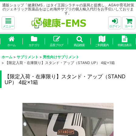
通販ショップ「健康EMS」はタイ王国シラチャの薬局と提携し、AGAや育毛対策
のジェネリック医薬品をはじめ海外サプリの個人輸入代行をお手伝いしておりま
す。
メニュー
ログイン
カート
ホーム
カテゴリ
店長ブログ
商品検索
ご利用案内
特商法表示
ホーム
>
サプリメント
>
男性向けサプリメント
>
【限定入荷・在庫限り】スタンド・アップ（STAND UP） 4錠×1箱
【限定入荷・在庫限り】スタンド・アップ（STAND
UP） 4錠×1箱