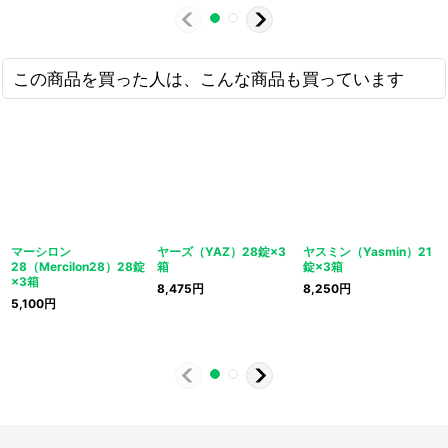
この商品を買った人は、こんな商品も買っています
マーシロン
ヤーズ（YAZ）28錠×3
ヤスミン（Yasmin）21
28（Mercilon28）28錠
箱
錠×3箱
×3箱
8,475
円
8,250
円
5,100
円