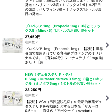
３〜７日空け3回に分けて発送致します。1回目の
発送：ハリフィン3箱＋ミノックス1ボトル2回目
の発送：ハリフィン3箱＋ミノックス1ボトル3回
目の発送…
プロペシア 1mg（Propecia 1mg）3箱とミノッ
クス5（Minox5）1ボトルのお買い得セット
27,450
円
在庫数 ×
プロペシア 1mg （Propecia 1mg） 【説明】世界
各国で愛用されている育毛剤プロペシアのオリジ
ナルです。 【有効成分】フィナステリド 1mg/1錠
あたり 【用…
NEW！デュタステリド・テバ
0.5mg（Dutasteride teva 0.5mg）3箱とロキシ
ジル（ミノタブ5mg）1ボトルのお買い得セット
23,250
円
在庫数 ×
【説明】AGA（男性型脱毛症）の最新治療薬デュ
タステリドを有効成分とする日本名「ザガーロ
0.5mg」、海外名「アボタード（Avodart）