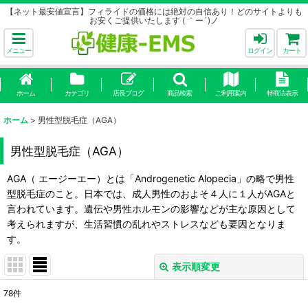
【ネット最安値宣言】フィライドの価格には絶対の自信あり！どのサイトよりも
お安くご提供いたします ( ｀ー´)ノ
メニュー
ログイン
カート
ホーム
カテゴリ
店長ブログ
商品検索
ご利用案内
特商法表示
ホーム
>
男性型脱毛症（AGA）
男性型脱毛症（AGA）
AGA（ エージーエー）とは「Androgenetic Alopecia」の略で男性
型脱毛症のこと。日本では、成人男性のおよそ４人に１人がAGAと
言われています。遺伝や男性ホルモンの影響などが主な原因として
考えられますが、生活習慣の乱れやストレスなども要因となりま
す。
表示順変更
閉じる
78
件
サブカテゴリ
: