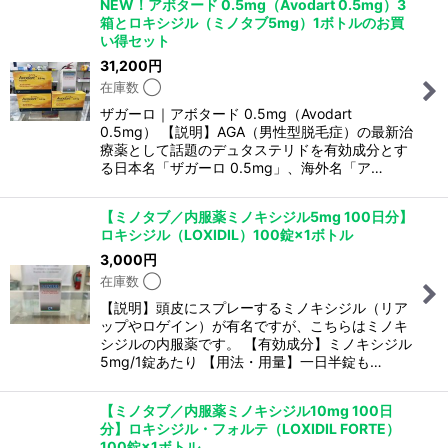
NEW！アボタード 0.5mg（Avodart 0.5mg）3
箱とロキシジル（ミノタブ5mg）1ボトルのお買
い得セット
31,200
円
在庫数 ◯
ザガーロ｜アボタード 0.5mg（Avodart
0.5mg） 【説明】AGA（男性型脱毛症）の最新治
療薬として話題のデュタステリドを有効成分とす
る日本名「ザガーロ 0.5mg」、海外名「ア…
【ミノタブ／内服薬ミノキシジル5mg 100日分】
ロキシジル（LOXIDIL）100錠×1ボトル
3,000
円
在庫数 ◯
【説明】頭皮にスプレーするミノキシジル（リア
ップやロゲイン）が有名ですが、こちらはミノキ
シジルの内服薬です。 【有効成分】ミノキシジル
5mg/1錠あたり 【用法・用量】一日半錠も…
【ミノタブ／内服薬ミノキシジル10mg 100日
分】ロキシジル・フォルテ（LOXIDIL FORTE）
100錠×1ボトル