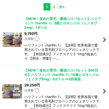
1
2
次
»
表示数
:
【NEW！攻めの育毛・最強コスパセット】ハリフ
ィン1（harifin-1）3箱とロキシジル（ミノタブ
並び順
:
5mg）1ボトル
9,750
円
在庫数 ◯
絞り込む
ハリフィン1（harifin-1） 【説明】世界各国で愛
用されている育毛剤プロペシアのジェネリックで
す。 【有効成分】フィナステリド 1mg/1錠あた
り 【用法・用量】一…
【NEW！攻めの育毛・最強コスパセット 300日
分】ハリフィン1（harifin-1）10箱とロキシジル
（ミノタブ5mg）3ボトル ※3回発送
29,250
円
在庫数 ◯
ハリフィン1（harifin-1） 【説明】世界各国で愛
用されている育毛剤プロペシアのジェネリックで
す。 【有効成分】フィナステリド 1mg/1錠あた