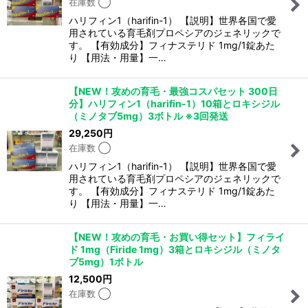
在庫数 ◯
ハリフィン1（harifin-1） 【説明】世界各国で愛
用されている育毛剤プロペシアのジェネリックで
す。 【有効成分】フィナステリド 1mg/1錠あた
り 【用法・用量】一…
【NEW！攻めの育毛・最強コスパセット 300日
分】ハリフィン1（harifin-1）10箱とロキシジル
（ミノタブ5mg）3ボトル ※3回発送
29,250
円
在庫数 ◯
ハリフィン1（harifin-1） 【説明】世界各国で愛
用されている育毛剤プロペシアのジェネリックで
す。 【有効成分】フィナステリド 1mg/1錠あた
り 【用法・用量】一…
【NEW！攻めの育毛・お買い得セット】フィライ
ド 1mg（Firide 1mg）3箱とロキシジル（ミノタ
ブ5mg）1ボトル
12,500
円
在庫数 ◯