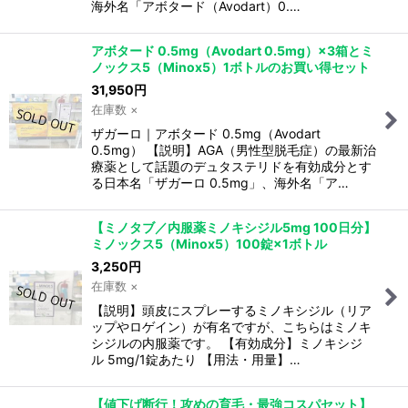
海外名「アボタード（Avodart）0.…
アボタード 0.5mg（Avodart 0.5mg）×3箱とミ
ノックス5（Minox5）1ボトルのお買い得セット
31,950
円
在庫数 ×
ザガーロ｜アボタード 0.5mg（Avodart
0.5mg） 【説明】AGA（男性型脱毛症）の最新治
療薬として話題のデュタステリドを有効成分とす
る日本名「ザガーロ 0.5mg」、海外名「ア…
【ミノタブ／内服薬ミノキシジル5mg 100日分】
ミノックス5（Minox5）100錠×1ボトル
3,250
円
在庫数 ×
【説明】頭皮にスプレーするミノキシジル（リア
ップやロゲイン）が有名ですが、こちらはミノキ
シジルの内服薬です。 【有効成分】ミノキシジ
ル 5mg/1錠あたり 【用法・用量】…
【値下げ断行！攻めの育毛・最強コスパセット】