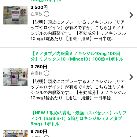
3,500
円
在庫数 ◯
【説明】頭皮にスプレーするミノキシジル（リア
ップやロゲイン）が有名ですが、こちらはミノキ
シジルの内服薬です。 【有効成分】ミノキシジル
10mg/1錠あたり 【用法・用量】一日半錠…
【ミノタブ／内服薬ミノキシジル10mg 100日
分】ミノックス10（Minox10）100錠×1ボトル
3,750
円
在庫数 ◯
【説明】頭皮にスプレーするミノキシジル（リア
ップやロゲイン）が有名ですが、こちらはミノキ
シジルの内服薬です。 【有効成分】ミノキシジル
10mg/1錠あたり 【用法・用量】一日半錠…
【NEW！攻めの育毛・最強コスパセット】ハリフ
ィン1（harifin-1）3箱とロキシジル（ミノタブ
5mg）1ボトル
9,750
円