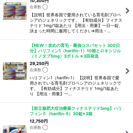
10,300
円
在庫数 ◯
【説明】世界各国で愛用されている育毛剤プロペ
シアのジェネリックです。 【有効成分】フィナス
テリド 1mg/1錠あたり 【用法・用量】一日一錠、
決まった時間に服用してください※用法・…
【NEW！攻めの育毛・最強コスパセット 300日
分】ハリフィン1（harifin-1）10箱とロキシジル
（ミノタブ5mg）3ボトル ※3回発送
29,250
円
在庫数 ◯
ハリフィン1（harifin-1） 【説明】世界各国で愛
用されている育毛剤プロペシアのジェネリックで
す。 【有効成分】フィナステリド 1mg/1錠あた
り 【用法・用量】一…
【前立腺肥大症治療薬フィナステリド5mg】ハリ
フィン５（harifin-5）30錠×3箱
12,750
円
在庫数 ◯