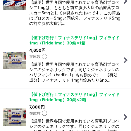
【説明】世界各国で愛用されている育毛剤プロペ
シア1mgは、もともと前立腺肥大症の治療薬プロ
スカー5mgとして開発されたものです。この商品
はプロスカー5mgと同成分、フィナステリド5mg
の前立腺肥大症治…
【値下げ断行！フィナステリド1mg】フィライド
1mg（Firide 1mg）30錠×1箱
4,650
円
在庫数 ◯
【説明】世界各国で愛用されている育毛剤プロペ
シアのジェネリックです。同じくジェネリックの
ハリフィン1（harifin-1）もお勧めです！ 【有効
成分】フィナステリド 1mg/1錠あたり&nb…
【値下げ断行！フィナステリド1mg】フィライド
1mg（Firide 1mg）30錠×2箱
7,800
円
在庫数 ◯
【説明】世界各国で愛用されている育毛剤プロペ
シアのジェネリックです。同じくジェネリックの