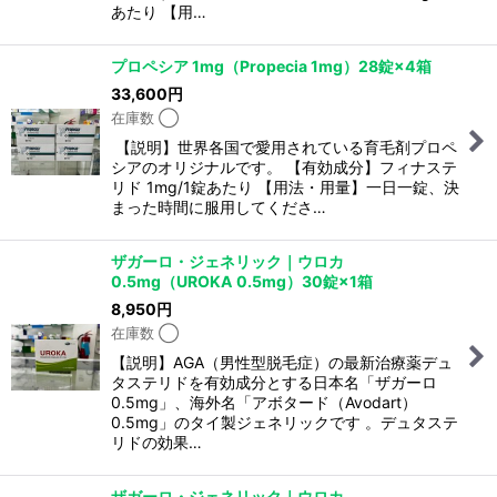
あたり 【用…
プロペシア 1mg（Propecia 1mg）28錠×4箱
33,600
円
在庫数 ◯
【説明】世界各国で愛用されている育毛剤プロペ
シアのオリジナルです。 【有効成分】フィナステ
リド 1mg/1錠あたり 【用法・用量】一日一錠、決
まった時間に服用してくださ…
ザガーロ・ジェネリック｜ウロカ
0.5mg（UROKA 0.5mg）30錠×1箱
8,950
円
在庫数 ◯
【説明】AGA（男性型脱毛症）の最新治療薬デュ
タステリドを有効成分とする日本名「ザガーロ
0.5mg」、海外名「アボタード（Avodart）
0.5mg」のタイ製ジェネリックです 。デュタステ
リドの効果…
ザガーロ・ジェネリック｜ウロカ