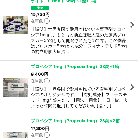
ライド（Firide ）5mg 30錠×3箱
15,750
円
在庫数 ◯
【説明】世界各国で愛用されている育毛剤プロペ
シア1mgは、もともと前立腺肥大症の治療薬プロ
スカー5mgとして開発されたものです。この商品
はプロスカー5mgと同成分、フィナステリド5mg
の前立腺肥大症治…
プロペシア 1mg（Propecia 1mg）28錠×1箱
9,400
円
在庫数 ◯
【説明】世界各国で愛用されている育毛剤プロペ
シアのオリジナルです。 【有効成分】フィナステ
リド 1mg/1錠あたり 【用法・用量】一日一錠、決
まった時間に服用してください※用法・用…
プロペシア 1mg（Propecia 1mg）28錠×2箱
17,300
円
在庫数 ◯