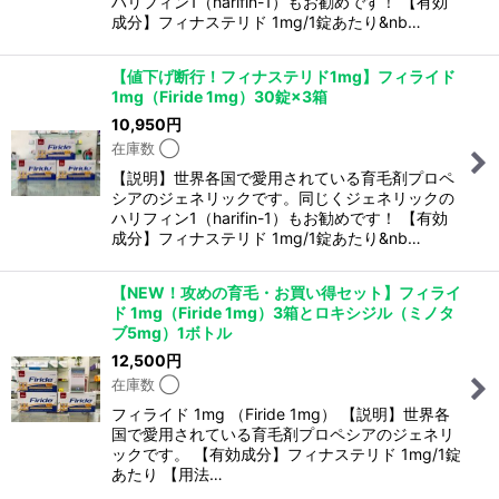
ハリフィン1（harifin-1）もお勧めです！ 【有効
成分】フィナステリド 1mg/1錠あたり&nb…
【値下げ断行！フィナステリド1mg】フィライド
1mg（Firide 1mg）30錠×3箱
10,950
円
在庫数 ◯
【説明】世界各国で愛用されている育毛剤プロペ
シアのジェネリックです。同じくジェネリックの
ハリフィン1（harifin-1）もお勧めです！ 【有効
成分】フィナステリド 1mg/1錠あたり&nb…
【NEW！攻めの育毛・お買い得セット】フィライ
ド 1mg（Firide 1mg）3箱とロキシジル（ミノタ
ブ5mg）1ボトル
12,500
円
在庫数 ◯
フィライド 1mg （Firide 1mg） 【説明】世界各
国で愛用されている育毛剤プロペシアのジェネリ
ックです。 【有効成分】フィナステリド 1mg/1錠
あたり 【用法…