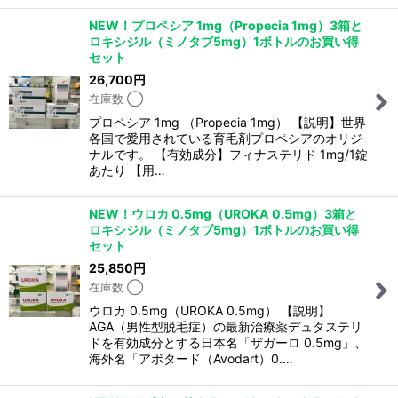
NEW！プロペシア 1mg（Propecia 1mg）3箱と
ロキシジル（ミノタブ5mg）1ボトルのお買い得
セット
26,700
円
在庫数 ◯
プロペシア 1mg （Propecia 1mg） 【説明】世界
各国で愛用されている育毛剤プロペシアのオリジ
ナルです。 【有効成分】フィナステリド 1mg/1錠
あたり 【用…
NEW！ウロカ 0.5mg（UROKA 0.5mg）3箱と
ロキシジル（ミノタブ5mg）1ボトルのお買い得
セット
25,850
円
在庫数 ◯
ウロカ 0.5mg（UROKA 0.5mg） 【説明】
AGA（男性型脱毛症）の最新治療薬デュタステリ
ドを有効成分とする日本名「ザガーロ 0.5mg」、
海外名「アボタード（Avodart）0.…