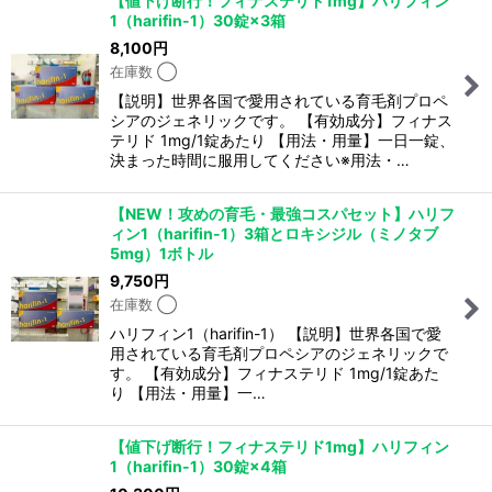
【値下げ断行！フィナステリド1mg】ハリフィン
1（harifin-1）30錠×3箱
8,100
円
在庫数 ◯
【説明】世界各国で愛用されている育毛剤プロペ
シアのジェネリックです。 【有効成分】フィナス
テリド 1mg/1錠あたり 【用法・用量】一日一錠、
決まった時間に服用してください※用法・…
【NEW！攻めの育毛・最強コスパセット】ハリフ
ィン1（harifin-1）3箱とロキシジル（ミノタブ
5mg）1ボトル
9,750
円
在庫数 ◯
ハリフィン1（harifin-1） 【説明】世界各国で愛
用されている育毛剤プロペシアのジェネリックで
す。 【有効成分】フィナステリド 1mg/1錠あた
り 【用法・用量】一…
【値下げ断行！フィナステリド1mg】ハリフィン
1（harifin-1）30錠×4箱