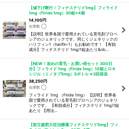
【値下げ断行！フィナステリド1mg】フィライド
1mg（Firide 1mg）30錠×4箱
14,100
円
在庫数 ◯
【説明】世界各国で愛用されている育毛剤プロペ
シアのジェネリックです。同じくジェネリックの
ハリフィン1（harifin-1）もお勧めです！ 【有効
成分】フィナステリド 1mg/1錠あたり&nb…
【NEW！攻めの育毛・お買い得セット 300日
分】フィライド 1mg（Firide 1mg）10箱とロキ
シジル（ミノタブ5mg）3ボトル ※3回発送
38,250
円
在庫数 ◯
フィライド 1mg （Firide 1mg） 【説明】世界各
国で愛用されている育毛剤プロペシアのジェネリ
ックです。 【有効成分】フィナステリド 1mg/1錠
あたり 【用法…
【前立腺肥大症治療薬フィナステリド5mg】フィ