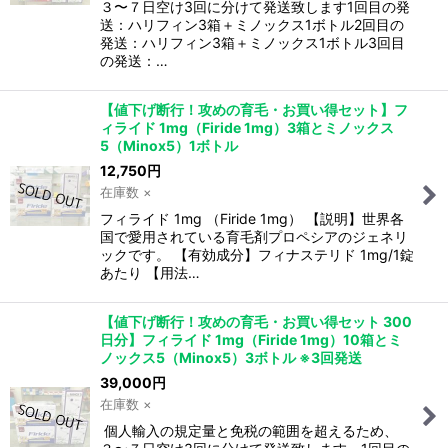
３〜７日空け3回に分けて発送致します1回目の発
送：ハリフィン3箱＋ミノックス1ボトル2回目の
発送：ハリフィン3箱＋ミノックス1ボトル3回目
の発送：…
【値下げ断行！攻めの育毛・お買い得セット】フ
ィライド 1mg（Firide 1mg）3箱とミノックス
5（Minox5）1ボトル
12,750
円
在庫数 ×
フィライド 1mg （Firide 1mg） 【説明】世界各
国で愛用されている育毛剤プロペシアのジェネリ
ックです。 【有効成分】フィナステリド 1mg/1錠
あたり 【用法…
【値下げ断行！攻めの育毛・お買い得セット 300
日分】フィライド 1mg（Firide 1mg）10箱とミ
ノックス5（Minox5）3ボトル ※3回発送
39,000
円
在庫数 ×
個人輸入の規定量と免税の範囲を超えるため、