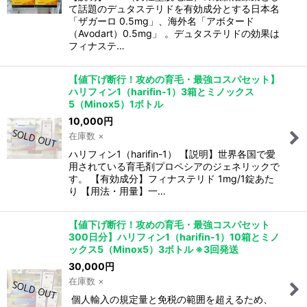
て話題のデュタステリドを有効成分とする日本名
「ザガーロ 0.5mg」、海外名「アボタード
（Avodart）0.5mg」 。デュタステリドの効果は
フィナステ…
【値下げ断行！攻めの育毛・最強コスパセット】
ハリフィン1（harifin-1）3箱とミノックス
5（Minox5）1ボトル
10,000
円
在庫数 ×
ハリフィン1（harifin-1） 【説明】世界各国で愛
用されている育毛剤プロペシアのジェネリックで
す。 【有効成分】フィナステリド 1mg/1錠あた
り 【用法・用量】一…
【値下げ断行！攻めの育毛・最強コスパセット
300日分】ハリフィン1（harifin-1）10箱とミノ
ックス5（Minox5）3ボトル ※3回発送
30,000
円
在庫数 ×
個人輸入の規定量と免税の範囲を超えるため、