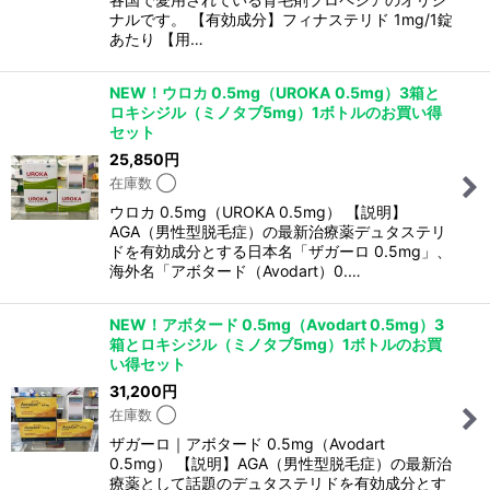
ナルです。 【有効成分】フィナステリド 1mg/1錠
あたり 【用…
NEW！ウロカ 0.5mg（UROKA 0.5mg）3箱と
ロキシジル（ミノタブ5mg）1ボトルのお買い得
セット
25,850
円
在庫数 ◯
ウロカ 0.5mg（UROKA 0.5mg） 【説明】
AGA（男性型脱毛症）の最新治療薬デュタステリ
ドを有効成分とする日本名「ザガーロ 0.5mg」、
海外名「アボタード（Avodart）0.…
NEW！アボタード 0.5mg（Avodart 0.5mg）3
箱とロキシジル（ミノタブ5mg）1ボトルのお買
い得セット
31,200
円
在庫数 ◯
ザガーロ｜アボタード 0.5mg（Avodart
0.5mg） 【説明】AGA（男性型脱毛症）の最新治
療薬として話題のデュタステリドを有効成分とす