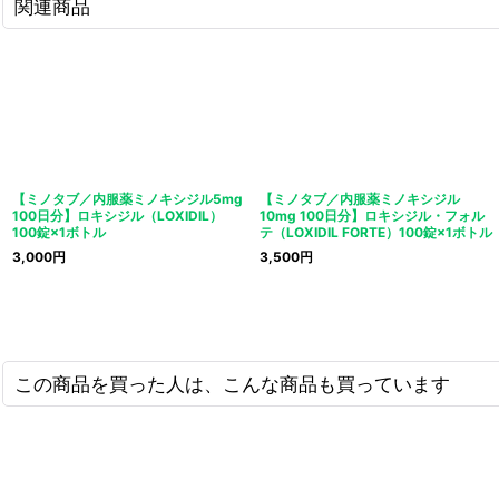
関連商品
【ミノタブ／内服薬ミノキシジル5mg
【ミノタブ／内服薬ミノキシジル
100日分】ロキシジル（LOXIDIL）
10mg 100日分】ロキシジル・フォル
100錠×1ボトル
テ（LOXIDIL FORTE）100錠×1ボトル
3,000
円
3,500
円
この商品を買った人は、こんな商品も買っています