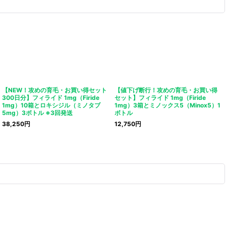
【NEW！攻めの育毛・お買い得セット
【値下げ断行！攻めの育毛・お買い得
300日分】フィライド 1mg（Firide
セット】フィライド 1mg（Firide
1mg）10箱とロキシジル（ミノタブ
1mg）3箱とミノックス5（Minox5）1
5mg）3ボトル ※3回発送
ボトル
38,250
円
12,750
円