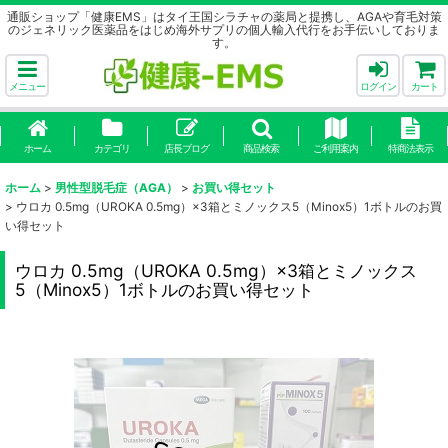
通販ショップ「健康EMS」はタイ王国シラチャの薬局と提携し、AGAや育毛対策
のジェネリック医薬品をはじめ海外サプリの個人輸入代行をお手伝いしておりま
す。
メニュー
ログイン
カート
ホーム
カテゴリ
店長ブログ
商品検索
ご利用案内
特商法表示
ホーム
>
男性型脱毛症（AGA）
>
お買い得セット
>
ウロカ 0.5mg（UROKA 0.5mg）×3箱とミノックス5（Minox5）1ボトルのお買
い得セット
ウロカ 0.5mg（UROKA 0.5mg）×3箱とミノックス
5（Minox5）1ボトルのお買い得セット