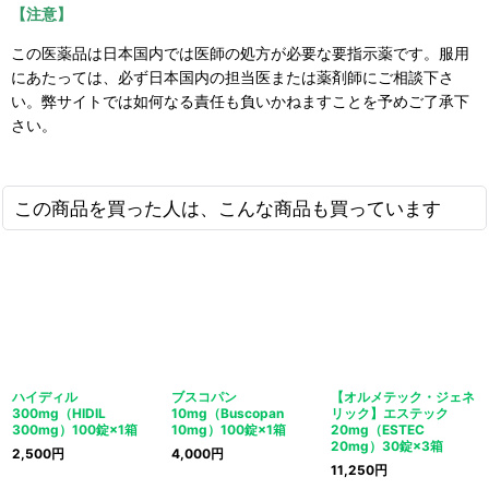
【注意】
この医薬品は日本国内では医師の処方が必要な要指示薬です。服用
にあたっては、必ず日本国内の担当医または薬剤師にご相談下さ
い。弊サイトでは如何なる責任も負いかねますことを予めご了承下
さい。
この商品を買った人は、こんな商品も買っています
ハイディル
ブスコパン
【オルメテック・ジェネ
300mg（HIDIL
10mg（Buscopan
リック】エステック
300mg）100錠×1箱
10mg）100錠×1箱
20mg（ESTEC
20mg）30錠×3箱
2,500
円
4,000
円
11,250
円