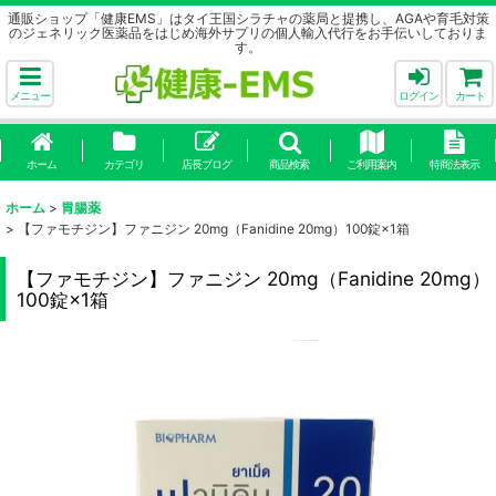
通販ショップ「健康EMS」はタイ王国シラチャの薬局と提携し、AGAや育毛対策
のジェネリック医薬品をはじめ海外サプリの個人輸入代行をお手伝いしておりま
す。
メニュー
ログイン
カート
ホーム
カテゴリ
店長ブログ
商品検索
ご利用案内
特商法表示
ホーム
>
胃腸薬
>
【ファモチジン】ファニジン 20mg（Fanidine 20mg）100錠×1箱
【ファモチジン】ファニジン 20mg（Fanidine 20mg）
100錠×1箱