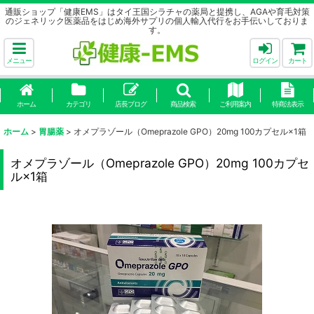
通販ショップ「健康EMS」はタイ王国シラチャの薬局と提携し、AGAや育毛対策
のジェネリック医薬品をはじめ海外サプリの個人輸入代行をお手伝いしておりま
す。
メニュー
ログイン
カート
ホーム
カテゴリ
店長ブログ
商品検索
ご利用案内
特商法表示
ホーム
>
胃腸薬
>
オメプラゾール（Omeprazole GPO）20mg 100カプセル×1箱
オメプラゾール（Omeprazole GPO）20mg 100カプセ
ル×1箱