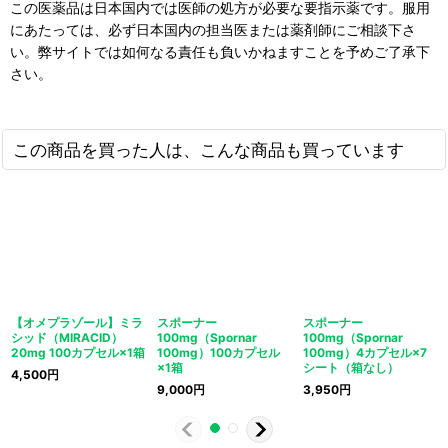
この医薬品は日本国内では医師の処方が必要な要指示薬です。服用
にあたっては、必ず日本国内の担当医または薬剤師にご相談下さ
い。弊サイトでは如何なる責任も負いかねますことを予めご了承下
さい。
この商品を買った人は、こんな商品も買っています
【オメプラゾール】ミラ
スポーナー
スポーナー
シッド（MIRACID）
100mg（Spornar
100mg（Spornar
20mg 100カプセル×1箱
100mg）100カプセル
100mg）4カプセル×7
×1箱
シート（箱なし）
4,500
円
9,000
円
3,950
円