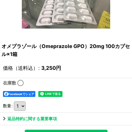
オメプラゾール（Omeprazole GPO）20mg 100カプセ
ル×1箱
価格（送料込）
:
3,250
円
在庫数 ◯
Facebookでシェア
数量
:
返品特約に関する重要事項