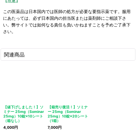
【注意】
この医薬品は日本国内では医師の処方が必要な要指示薬です。服用
にあたっては、必ず日本国内の担当医または薬剤師にご相談下さ
い。弊サイトでは如何なる責任も負いかねますことを予めご了承下
さい。
関連商品
【値下げしました！】ソ
【箱売り復活！】ソミナ
ミナー 25mg（Sominar
ー 25mg（Sominar
25mg）10錠×10シート
25mg）10錠×20シート
（箱なし）
（1箱）
4,000
円
7,000
円