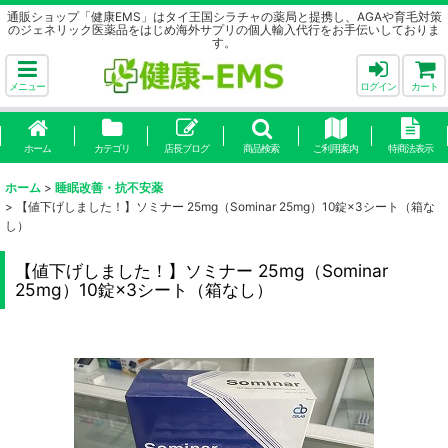
通販ショップ「健康EMS」はタイ王国シラチャの薬局と提携し、AGAや育毛対策
のジェネリック医薬品をはじめ海外サプリの個人輸入代行をお手伝いしておりま
す。
メニュー
ログイン
カート
ホーム
カテゴリ
店長ブログ
商品検索
ご利用案内
特商法表示
ホーム
>
睡眠改善・抗不安薬
>
【値下げしました！】ソミナー 25mg（Sominar 25mg）10錠×3シート（箱な
し）
【値下げしました！】ソミナー 25mg（Sominar
25mg）10錠×3シート（箱なし）