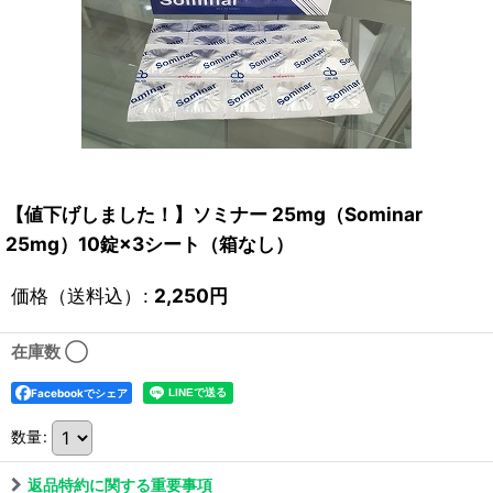
【値下げしました！】ソミナー 25mg（Sominar
25mg）10錠×3シート（箱なし）
価格（送料込）
:
2,250
円
在庫数 ◯
Facebookでシェア
数量
:
返品特約に関する重要事項