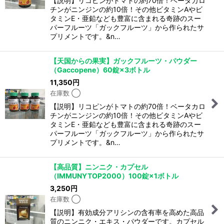
【説明】リコピンがトマトの約70倍！ベータカロ
チンがニンジンの約10倍！その他ビタミンAやビ
タミンE・亜鉛なども豊富に含まれる奇跡のスー
パーフルーツ「ガックフルーツ」から作られたサ
プリメントです。&n…
【天国からの果実】ガックフルーツ・パウダー
（Gaccopene）60錠×3ボトル
11,350
円
在庫数 ◯
【説明】リコピンがトマトの約70倍！ベータカロ
チンがニンジンの約10倍！その他ビタミンAやビ
タミンE・亜鉛なども豊富に含まれる奇跡のスー
パーフルーツ「ガックフルーツ」から作られたサ
プリメントです。&n…
【高品質】ニンニク・カプセル
（IMMUNYTOP2000）100錠×1ボトル
3,250
円
在庫数 ◯
【説明】有効成分アリシンの含有率を高めた高品
質のニンニク・エキス・パウダーです。カプセル