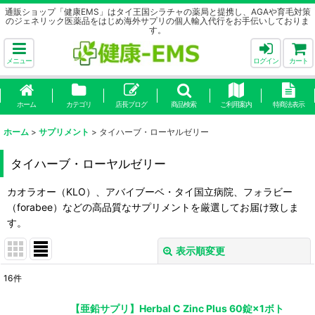
通販ショップ「健康EMS」はタイ王国シラチャの薬局と提携し、AGAや育毛対策
のジェネリック医薬品をはじめ海外サプリの個人輸入代行をお手伝いしておりま
す。
メニュー
ログイン
カート
ホーム
カテゴリ
店長ブログ
商品検索
ご利用案内
特商法表示
ホーム
>
サプリメント
>
タイハーブ・ローヤルゼリー
タイハーブ・ローヤルゼリー
カオラオー（KLO）、アバイブーベ・タイ国立病院、フォラビー
（forabee）などの高品質なサプリメントを厳選してお届け致しま
す。
表示順変更
閉じる
16
件
表示数
:
【亜鉛サプリ】Herbal C Zinc Plus 60錠×1ボト