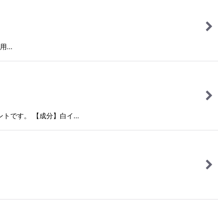
【用…
ントです。 【成分】白イ…