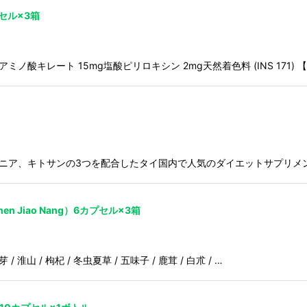
セル×3箱
酸キレート 15mg塩酸ピリロキシン 2mg天然着色料 (INS 171) 
シニア、キトサンの3つを配合したタイ国内で人気のダイエットサプリメ
n Jiao Nang）6カプセル×3箱
 淮山 / 枸杞 / 冬虫夏草 / 五味子 / 鹿茸 / 白朮 / …