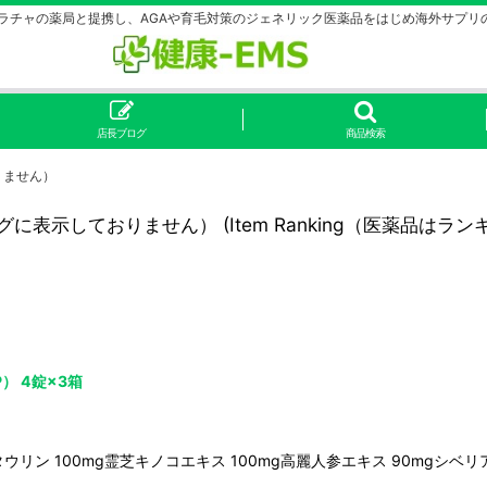
シラチャの薬局と提携し、AGAや育毛対策のジェネリック医薬品をはじめ海外サプリ
店長ブログ
商品検索
りません）
キングに表示しておりません）
(
Item Ranking（医薬品
） 4錠×3箱
gタウリン 100mg霊芝キノコエキス 100mg高麗人参エキス 90mgシベ