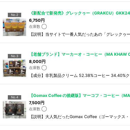
《新配合で新発売》グレックゥー（GRAKCU）GKK2
No.2
6,750
円
在庫数 ◯
【説明】当サイトで一番人気だったあの「グレックゥー・カ
【老舗ブランド】マーカーオ・コーヒー（MA KHAW CO
No.3
8,000
円
在庫数 ◯
【成分】非乳製品クリーム 52.38%コーヒー 34.40%ク
【Gomax Coffee の後継版】マーコフ・コーヒー（MAR
No.4
7,500
円
在庫数 ◯
【説明】大人気だったGomax Coffee（ゴーマ