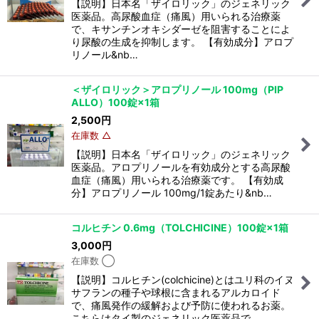
【説明】日本名「ザイロリック」のジェネリック
医薬品。高尿酸血症（痛風）用いられる治療薬
で、キサンチンオキシダーゼを阻害することによ
り尿酸の生成を抑制します。 【有効成分】アロプ
リノール&nb…
＜ザイロリック＞アロプリノール 100mg（PIP
ALLO）100錠×1箱
2,500
円
在庫数 △
【説明】日本名「ザイロリック」のジェネリック
医薬品。アロプリノールを有効成分とする高尿酸
血症（痛風）用いられる治療薬です。 【有効成
分】アロプリノール 100mg/1錠あたり&nb…
コルヒチン 0.6mg（TOLCHICINE）100錠×1箱
3,000
円
在庫数 ◯
【説明】コルヒチン(colchicine)とはユリ科のイヌ
サフランの種子や球根に含まれるアルカロイド
で、痛風発作の緩解および予防に使われるお薬。
こちらはタイ製のジェネリック医薬品で