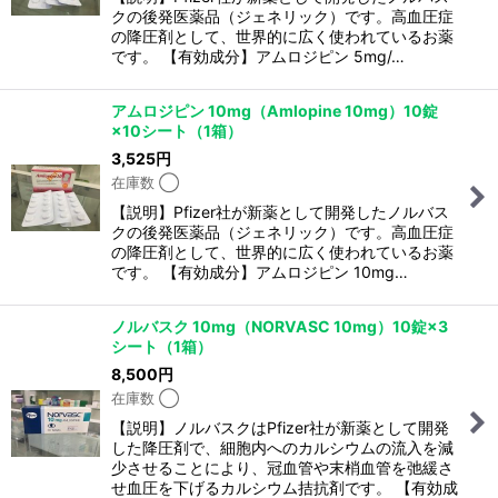
クの後発医薬品（ジェネリック）です。高血圧症
の降圧剤として、世界的に広く使われているお薬
です。 【有効成分】アムロジピン 5mg/…
アムロジピン 10mg（Amlopine 10mg）10錠
×10シート（1箱）
3,525
円
在庫数 ◯
【説明】Pfizer社が新薬として開発したノルバス
クの後発医薬品（ジェネリック）です。高血圧症
の降圧剤として、世界的に広く使われているお薬
です。 【有効成分】アムロジピン 10mg…
ノルバスク 10mg（NORVASC 10mg）10錠×3
シート（1箱）
8,500
円
在庫数 ◯
【説明】ノルバスクはPfizer社が新薬として開発
した降圧剤で、細胞内へのカルシウムの流入を減
少させることにより、冠血管や末梢血管を弛緩さ
せ血圧を下げるカルシウム拮抗剤です。 【有効成