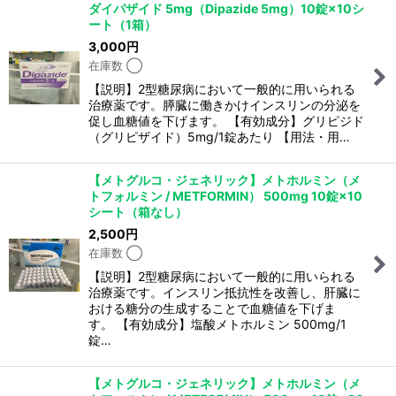
ダイパザイド 5mg（Dipazide 5mg）10錠×10シ
ート（1箱）
3,000
円
在庫数 ◯
【説明】2型糖尿病において一般的に用いられる
治療薬です。膵臓に働きかけインスリンの分泌を
促し血糖値を下げます。 【有効成分】グリピジド
（グリピザイド）5mg/1錠あたり 【用法・用…
【メトグルコ・ジェネリック】メトホルミン（メ
トフォルミン / METFORMIN） 500mg 10錠×10
シート（箱なし）
2,500
円
在庫数 ◯
【説明】2型糖尿病において一般的に用いられる
治療薬です。インスリン抵抗性を改善し、肝臓に
おける糖分の生成することで血糖値を下げま
す。 【有効成分】塩酸メトホルミン 500mg/1
錠…
【メトグルコ・ジェネリック】メトホルミン（メ