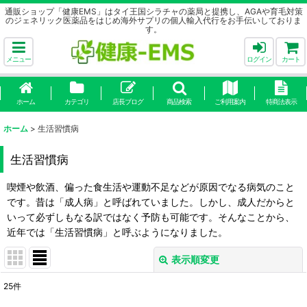
通販ショップ「健康EMS」はタイ王国シラチャの薬局と提携し、AGAや育毛対策
のジェネリック医薬品をはじめ海外サプリの個人輸入代行をお手伝いしておりま
す。
メニュー
ログイン
カート
ホーム
カテゴリ
店長ブログ
商品検索
ご利用案内
特商法表示
ホーム
>
生活習慣病
生活習慣病
喫煙や飲酒、偏った食生活や運動不足などが原因でなる病気のこと
です。昔は「成人病」と呼ばれていました。しかし、成人だからと
いって必ずしもなる訳ではなく予防も可能です。そんなことから、
近年では「生活習慣病」と呼ぶようになりました。
表示順変更
閉じる
25
件
サブカテゴリ
: