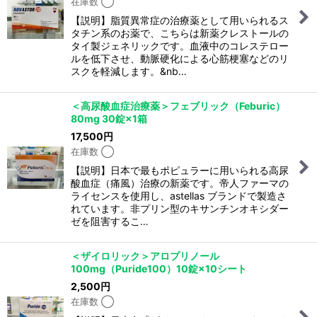
在庫数 ◯
【説明】脂質異常症の治療薬として用いられるス
タチン系のお薬で、こちらは新薬クレストールの
タイ製ジェネリックです。血液中のコレステロー
ルを低下させ、動脈硬化による心筋梗塞などのリ
スクを軽減します。&nb…
＜高尿酸血症治療薬＞フェブリック（Feburic）
80mg 30錠×1箱
17,500
円
在庫数 ◯
【説明】日本で最もポピュラーに用いられる高尿
酸血症（痛風）治療の新薬です。帝人ファーマの
ライセンスを使用し、astellas ブランドで製造さ
れています。非プリン型のキサンチンオキシダー
ゼを阻害するこ…
＜ザイロリック＞アロプリノール
100mg（Puride100）10錠×10シート
2,500
円
在庫数 ◯