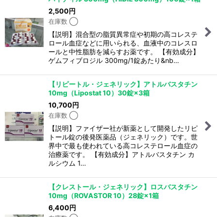
2,500
円
在庫数 ◯
【説明】混合型の脂質異常症や初期の高コレステ
ロール血症などに用いられる、血液中のコレスロ
ールと中性脂肪を減らすお薬です。 【有効成分】
ゲムフィブロジル 300mg/1錠あたり&nb…
【リピートル・ジェネリック】アトルバスタチン
10mg（Lipostat 10）30錠×3箱
10,700
円
在庫数 ◯
【説明】ファイザー社が新薬として開発したリピ
トール錠の後発医薬品（ジェネリック）です。世
界中で最も使われている高コレステロール血症の
治療薬です。 【有効成分】アトルバスタチン カ
ルシウム 1…
【クレストール・ジェネリック】ロスバスタチン
10mg（ROVASTOR 10）28錠×1箱
6,400
円