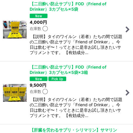
【二日酔い防止サプリ】FOD（Friend of
Drinker）3カプセル×5袋
表示数
:
4,000
円
在庫数 ◯
並び順
:
【説明】タイのワイルン（若者）たちの間で話題
の二日酔い防止サプリ「Friend of Drinker」。今
絞り込む
日は飲むぞ〜！ってときに是非お試し頂きたいサ
プリメントです。 【有効成分…
【二日酔い防止サプリ】FOD（Friend of
Drinker）3カプセル×5袋×3箱
9,500
円
在庫数 ◯
【説明】タイのワイルン（若者）たちの間で話題
の二日酔い防止サプリ「Friend of Drinker」。今
日は飲むぞ〜！ってときに是非お試し頂きたいサ
プリメントです。 【有効成分…
【肝臓を労わるサプリ・シリマリン】サマリン