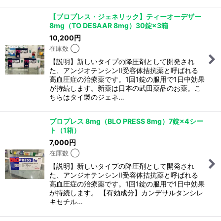
【ブロプレス・ジェネリック】ティーオーデザー
8mg（TO DESAAR 8mg）30錠×3箱
10,200
円
在庫数 ◯
【説明】新しいタイプの降圧剤として開発され
た、アンジオテンシンII受容体拮抗薬と呼ばれる
高血圧症の治療薬です。1回1錠の服用で1日中効果
が持続します。新薬は日本の武田薬品のお薬。こ
ちらはタイ製のジェネ…
ブロプレス 8mg（BLO PRESS 8mg）7錠×4シー
ト（1箱）
7,000
円
在庫数 ◯
【説明】新しいタイプの降圧剤として開発され
た、アンジオテンシンII受容体拮抗薬と呼ばれる
高血圧症の治療薬です。1回1錠の服用で1日中効果
が持続します。 【有効成分】カンデサルタンシレ
キセチル…